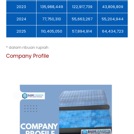
2023
135,988,449
122,917,739
43,806,809
2024
77,750,310
55,663,267
55,204,944
2025
110,405,050
57,894,914
64,434,723
* dalam ribuan rupiah
Company Profile