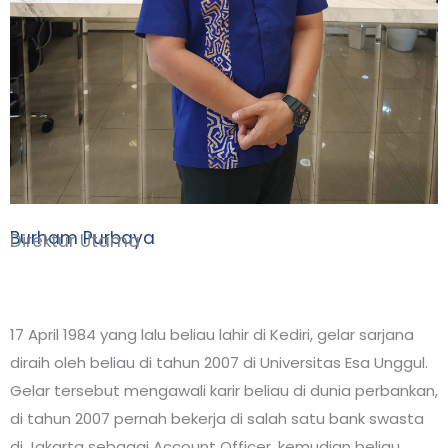
Burham Purbaya
Direktur Utama
17 April 1984 yang lalu beliau lahir di Kediri, gelar sarjana
diraih oleh beliau di tahun 2007 di Universitas Esa Unggul.
Gelar tersebut mengawali karir beliau di dunia perbankan,
di tahun 2007 pernah bekerja di salah satu bank swasta
di Jakarta sebagai Account Officer, kemudian beliau