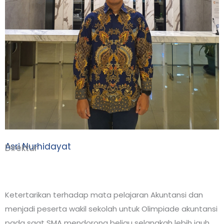
Asri Nurhidayat
Direktur
Ketertarikan terhadap mata pelajaran Akuntansi dan
menjadi peserta wakil sekolah untuk Olimpiade akuntansi
pada saat SMA mendorong beliau selangkah lebih jauh