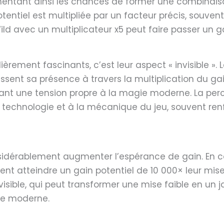
entant ainsi les chances de former une combinaiso
otentiel est multipliée par un facteur précis, souven
d avec un multiplicateur x5 peut faire passer un gai
ement fascinants, c’est leur aspect « invisible ». L
ssent sa présence à travers la multiplication du gain
ant une tension propre à la magie moderne. La perc
 technologie et à la mécanique du jeu, souvent renf
nsidérablement augmenter l’espérance de gain. En 
ent atteindre un gain potentiel de 10 000× leur mise.
nvisible, qui peut transformer une mise faible en un 
ie moderne.